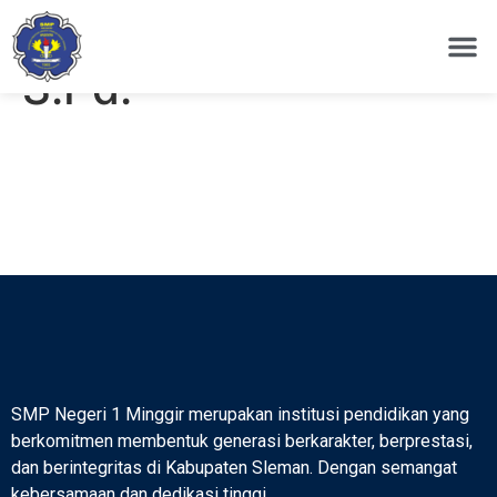
Salman Thoyibhi,
S.Pd.
PROFIL 
SMP Negeri 1 Minggir merupakan institusi pendidikan yang
berkomitmen membentuk generasi berkarakter, berprestasi,
dan berintegritas di Kabupaten Sleman. Dengan semangat
kebersamaan dan dedikasi tinggi