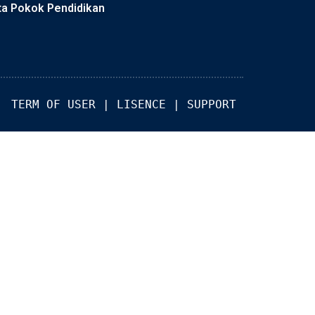
ta Pokok Pendidikan
TERM OF USER
 | 
LISENCE
 | 
SUPPORT