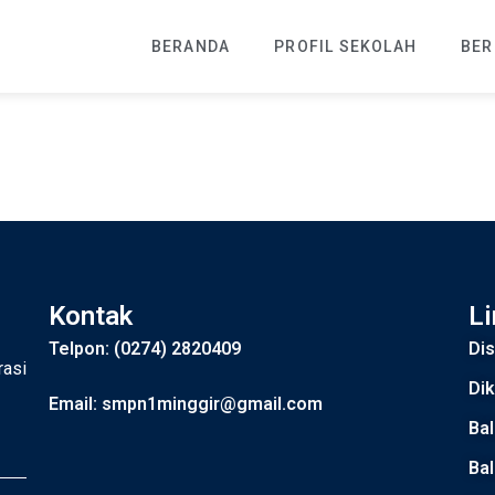
to, S.Pd.
BERANDA
PROFIL SEKOLAH
BER
Kontak
Li
Telpon: (0274) 2820409
Di
rasi
Dik
Email: smpn1minggir@gmail.com
Bal
Ba