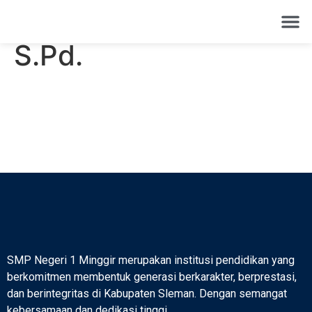
Isnaen Aji Nugroho,
PROFIL 
S.Pd.
SMP Negeri 1 Minggir merupakan institusi pendidikan yang
berkomitmen membentuk generasi berkarakter, berprestasi,
dan berintegritas di Kabupaten Sleman. Dengan semangat
kebersamaan dan dedikasi tinggi